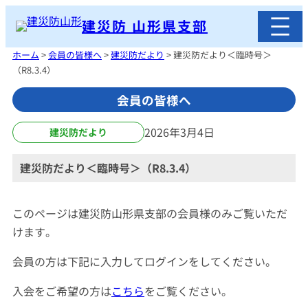
内
建災防 山形県支部
容
を
ホーム
>
会員の皆様へ
>
建災防だより
>
建災防だより＜臨時号＞
ス
（R8.3.4）
キ
会員の皆様へ
ッ
プ
2026年3月4日
建災防だより
建災防だより＜臨時号＞（R8.3.4）
このページは建災防山形県支部の会員様のみご覧いただ
けます。
会員の方は下記に入力してログインをしてください。
入会をご希望の方は
こちら
をご覧ください。