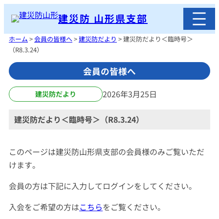
内
建災防 山形県支部
容
を
ホーム
>
会員の皆様へ
>
建災防だより
>
建災防だより＜臨時号＞
ス
（R8.3.24）
キ
会員の皆様へ
ッ
プ
2026年3月25日
建災防だより
建災防だより＜臨時号＞（R8.3.24）
このページは建災防山形県支部の会員様のみご覧いただ
けます。
会員の方は下記に入力してログインをしてください。
入会をご希望の方は
こちら
をご覧ください。